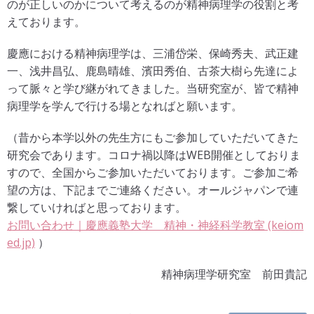
のが正しいのかについて考えるのが精神病理学の役割と考
えております。
慶應における精神病理学は、三浦岱栄、保崎秀夫、武正建
一、浅井昌弘、鹿島晴雄、濱田秀伯、古茶大樹ら先達によ
って脈々と学び継がれてきました。当研究室が、皆で精神
病理学を学んで行ける場となればと願います。
（昔から本学以外の先生方にもご参加していただいてきた
研究会であります。コロナ禍以降はWEB開催としておりま
すので、全国からご参加いただいております。ご参加ご希
望の方は、下記までご連絡ください。オールジャパンで連
繋していければと思っております。
お問い合わせ｜慶應義塾大学 精神・神経科学教室 (keiom
ed.jp)
）
精神病理学研究室 前田貴記