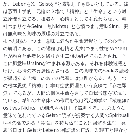
か、LebenをX、GeistをYと表記しても良いとしている。彼
は形⽽上学的⼆元論の⽴場で「精神」と「⽣命」という対
⽴原理を⽴てる。後者を「⼼情」としても変わらない。精
神つまり存在Sein(＝無Nichts）と⼼情つまり意味Sinn、要
は無意味と意味の原理の対⽴である。
根本思想の⼀つは「意味に満ちた⽣命過程としての⼼情」
の解明にある。この過程は⼼情と現実(つまり性情 Wesen）
とが融合と他者化を繰り返す⼆相の継起であるとされ、そ
こに原意味Ursinnが⽣まれる源がある。それを体験過程と
呼び、⼼情の本質属性とされる。この意味でのSeeleを読者
が提起する「魂」の名での代替には無理がある。もう⼀つ
の根本思想「精神」は⾮時空的原理という意味で「存在即
無」であるが、⼈間の個体⽣命を通して⾃我形態を実現し
ている。精神の⽣命体への作⽤を彼は否定神学の「積極無p
ositives Nichts」の概念を援⽤して説明する。このような
意味で使われているGeistに読者が提案する⼈間のSpirituali
taetの名である「霊性」を持ち込むことは誤解を⽣む。発
表当⽇は1. GeistとLebenの邦語訳の再説、2. 現実と現存と