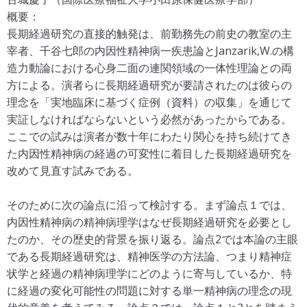
概要：
長期経過研究の直接的触発は、前勤務先の前史の教室の主
宰者、千谷七郎の内因性精神病一疾患論とJanzarik,W.の構
造力動論における心身二面の連関領域の一体性理論との両
方による。演者らに長期経過研究が要請されたのは彼らの
理念を「実地臨床に基づく症例（資料）の収集」を通じて
実証しなければならないという必然があったからである。
ここでの試みは演者が数十年にわたり関心を持ち続けてき
た内因性精神病の経過の可変性に着目した長期経過研究を
改めて見直す試みである。
そのために次の論点に沿って検討する。まず論点１では、
内因性精神病の精神病理学はなぜ長期経過研究を必要とし
たのか、その歴史的背景を振り返る。論点2では本論の主眼
である長期経過研究は、精神医学の方法論、つまり精神症
状学と経過の精神病理学にどのように寄与しているか、特
に経過の変化可能性の問題に対する単一精神病の理念の現