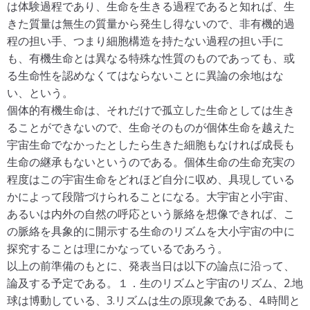
は体験過程であり、生命を生きる過程であると知れば、生
きた質量は無生の質量から発生し得ないので、非有機的過
程の担い手、つまり細胞構造を持たない過程の担い手に
も、有機生命とは異なる特殊な性質のものであっても、或
る生命性を認めなくてはならないことに異論の余地はな
い、という。
個体的有機生命は、それだけで孤立した生命としては生き
ることができないので、生命そのものが個体生命を越えた
宇宙生命でなかったとしたら生きた細胞もなければ成長も
生命の継承もないというのである。個体生命の生命充実の
程度はこの宇宙生命をどれほど自分に収め、具現している
かによって段階づけられることになる。大宇宙と小宇宙、
あるいは内外の自然の呼応という脈絡を想像できれば、こ
の脈絡を具象的に開示する生命のリズムを大小宇宙の中に
探究することは理にかなっているであろう。
以上の前準備のもとに、発表当日は以下の論点に沿って、
論及する予定である。１．生のリズムと宇宙のリズム、2.地
球は博動している、3.リズムは生の原現象である、4.時間と