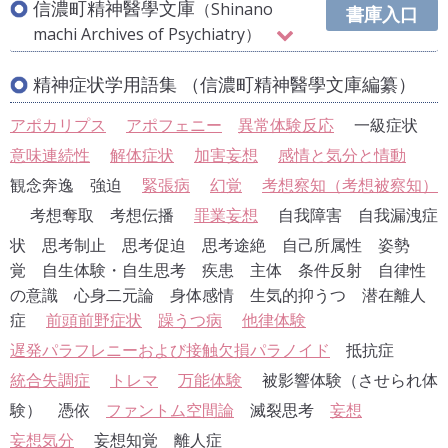
信濃町精神醫學文庫
（Shinano
書庫入口
machi Archives of Psychiatry）
Kurt Schneider:Eine Schwierigkeit im Wahnproblem. N
精神症状学用語集 （信濃町精神醫學文庫編纂）
ervenarzt 11:461-465, 1938. 【朗読】
西田幾多郎：生命．「哲学論文集第七」, 岩波書店, 1946.
アポカリプス
アポフェニー
異常体験反応
一級症状
（西田幾多郎全集 第十一巻, 岩波書店, 1949. 所載）
意味連続性
解体症状
加害妄想
感情と気分と情動
三木清：人間の条件について．「人生論ノート」（新潮
観念奔逸 強迫
緊張病
幻覚
考想察知（考想被察知）
文庫）所載.
考想奪取 考想伝播
罪業妄想
自我障害 自我漏洩症
Wauchope, O.S.: Deviation into Sense - The Nature of E
状 思考制止 思考促迫 思考途絶 自己所属性 姿勢
xplanation, Faber & Faber, 1948.
覚 自生体験・自生思考 疾患 主体 条件反射 自律性
（ウォーコップ：「ものの考え方」（深瀬基寛 訳）, 講談
の意識 心身二元論 身体感情 生気的抑うつ 潜在離人
社学術文庫,1984.）
症
前頭前野症状
躁うつ病
他律体験
Kurt Schneider:Notiz über Ichstörungen und Entfremd
ungen. Fortschr Neurol Psychiat 17:343-347, 1949.【朗
遅発パラフレニーおよび接触欠損パラノイド
抵抗症
読】
統合失調症
トレマ
万能体験
被影響体験（させられ体
島崎敏樹：人格の病（第一部～第四部）．思想, 1948～1
験） 憑依
ファントム空間論
滅裂思考
妄想
951.（島崎敏樹：「人格の病」, みすず書房, 1976. 所載）
妄想気分
妄想知覚 離人症