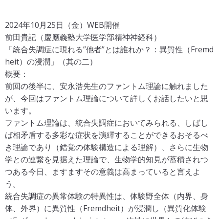
2024年10月25日（金）WEB開催
前田貴記（慶應義塾大学医学部精神神経科）
「統合失調症に現れる”他者”とは誰れか？：異質性（Fremd
heit）の浸潤」（其の二）
概要：
前回の後半に、安永浩先生のファントム理論に触れました
が、今回はファントム理論について詳しくお話したいと思
います。
ファントム理論は、統合失調症においてみられる、しばし
ば相矛盾する多彩な症状を演繹することができるおそるべ
き理論であり（錯覚の体験構造による理解）、さらに生物
学との連繋を見据えた理論で、生物学的知見が蓄積されつ
つある今日、ますますその意義は高まっていると言えよ
う。
統合失調症の異常体験の特異性は、体験野全体（内界、身
体、外界）に異質性（Fremdheit）が浸潤し（異質化体験