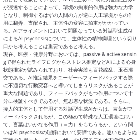
り）を織り上げる力を自在にするための二つの論理（質
が浸透することによって、環境の拘束的作用は強力な力学
の論理と量の論理）.
となり、制御するはずの人間の方が逆に人工環境からの作
精神科治療学 40(6); 589-596, 2025.
用に翻弄、支配され、主体性の変容に拍車がかかってい
る。AIアライメントにおいて問題なっている対話型生成AI
によるAI psychosisについて、主体性の精神病理という切り
口から考えることは重要であると考える。
現在、医療・健康分野においては、passive & active sensin
gで得られたライフログからストレス推定などAIによる心身
状態推定が試みられており、社会実装も百花繚乱、玉石混
交である。AI推定結果をユーザーへフィードバックする際
に不適切な行動変容へと導いてしまうリスクがあることが
重大な問題であり、フィードバックがもつ作用について十
分に検証すべきであるが、無思慮な状況である。さらに、
擬人的主体として作用する対話型生成AIからは、言葉がフ
ィードバックされるが、この極めて特殊な人工環境におい
て、言葉はいかなる作用（＝力）をもちうるか、という問
いはAI psychosisの理解において要諦である。思いもよらぬ