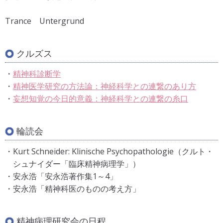
島崎敏樹：精神分裂病における人格の自律性の意識の障
碍（上）他律性の意識について．精神神経学雑誌 50(6):3
Trance Untergrund
3-40,1949.
https://www.jspn.or.jp/modules/journal/in
dex.php?content_id=2
島崎敏樹：精神分裂病における人格の自律性の意識の障
クルズス
碍（下）無律性及び自律性-即-他律性の意識について．精
精神科診断学
神神経学雑誌 51(1):1-7, 1950.
https://www.jspn.or.jp/mo
精神医学研究の方法論：神経科学との連繋のあり方
dules/journal/index.php?content_id=2
妄想知覚の今日的意義：神経科学との連繋の糸口
Kurt Schneider: Klinische Psychopathologie 8.Auflage,
Thieme, 1967.【朗読】
Kurt Schneider: Psychiatrie Heute, Thieme, 1952.【朗
輪読会
読】
クルト・シュナイダー：「今日の精神医学－三つの小論
Kurt Schneider: Klinische Psychopathologie（クルト・
－」（平井静也、鹿子木敏範 共訳）, 文光堂, 1957．
シュナイダー「臨床精神病理学」）
澁澤龍彦：魔術師フロイト．現代思想（臨時増刊号）総
安永浩「安永浩著作集1～4」
特集－フロイト, 8-12, 1977.
安永浩「精神科医のものの考え方」
小此木啓吾：ユダヤ人フロイト．現代思想（臨時増刊
号）総特集－フロイト, 279-319, 1977.
精神病理研究会の日程