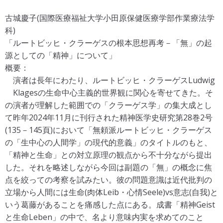
古城慶⼦(国際医療福祉⼤学⼩⽥原保健医療学部作業療法学
科)
「ルートビッヒ・クラーゲスの根本思想再考－「無」の起
源としての「精神」について」
概要：
演者は長年にわたり、ルートビッヒ・クラーゲスLudwig
Klagesの⽣命中⼼主義的世界観に関心を寄せてきた。そ
の演者が理解した範囲での「クラーゲス学」の集大成とし
て昨年2024年11月に刊行された精神医学史研究第28巻2号
(135－145頁)において「無頼派ルートビッヒ・クラーゲス
の「生中心の人間学」の現代的意義」のタイトルのもと、
「精神と生命」との対立原理の観点から不十分ながら提出
した。それを略述しながら今回は副題の「無」の概念に焦
点を絞っての考察を試みたい。彼の問題意識は近代批判の
⽴場から⼈間には⽣命(⾁体Leib・⼼情Seele)vs意志(⾃我)と
いう葛藤があることを痛感した点にある。成書「精神Geist
と⽣命Leben」の中で、名より意味内実を求めてのこと