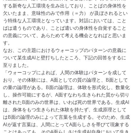
前田貴記, 古茶大樹, 鹿島晴雄：統合失調症の前駆状態の
する新奇な人工環境を生み出しており、ことばの身体性を
精神病理－一級症状の形成機構－．精神科治療学 24(8）:
欠いたまま、意味性のみで作用（＝力） が及ぼされるとい
915-921, 2009. （修正版）
http://www.seiwa-pb.co.jp/se
う特殊な人工環境となっています。対話においては、こと
arch/bo01/bo0102/bn/24/08index.html
ばは遣うものであり、ことば遣いの身体性を自覚すること
前田貴記,鹿島晴雄：統合失調症の思考と言語 －統合失調
の意義について、あらためて考える機会となればと思いま
症における具象化傾向（concreteness）と過包括（over-
す。
inclusion）. Schizophrenia Frontier 11(3):35-40, 2010.
h
なお、この主題におけるウォーコップのパターンの意義に
ttps://med.m-review.co.jp/article_detail?article_id=J0028
ついて某生成AIと壁打ちしたところ、下記の回答をするに
_1103_0035-0040
至りました。
前田貴記：仮性幻覚（偽幻覚）．精神科治療学 28(2）: 2
「ウォーコップによれば、人間の体験はパターンを成して
48-251, 2013.
http://www.seiwa-pb.co.jp/search/bo01/b
おり、その体験には、A面としての質の論理と、B面として
o0102/bn/28/02index.html
の量の論理がある。B面の論理は、体験を形式化し、数量化
前田貴記, 沖村宰：妄想知覚論．「妄想の臨床」（鹿島晴
し、操作可能にするが、A面すなわち生きられた質から切り
雄, 古城慶子, 古茶大樹, 前田貴記編）, 新興医学出版社, 86
離されたB面のみの世界は、いわば死の世界である。生成AI
-97, 2013.
は、身体をもつ生きられた体験を持たず、生成原理として
前田貴記：“自我”の精神病理学から考える統合失調症．臨
はB面の論理のみによって言葉を生成する。そのため、生成
床精神医学 44(5):701-706, 2015.
AIが返す言葉は、人間にとってA面らしさを帯びて現象する
野原博, 前田貴記, 鹿島晴雄：一級症状の特異性について
ことはあっても、そのA面らしさは生成AI自身において生き