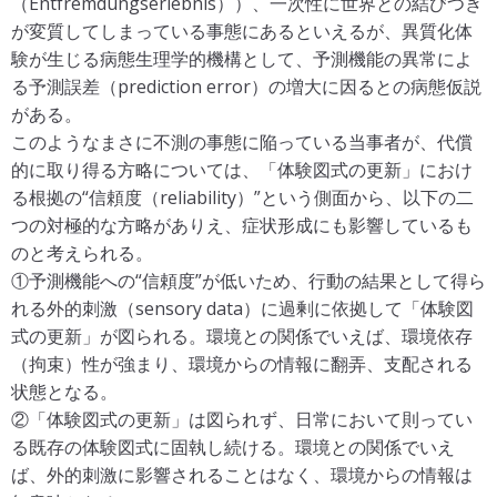
（Entfremdungserlebnis））、一次性に世界との結びつき
が変質してしまっている事態にあるといえるが、異質化体
験が生じる病態生理学的機構として、予測機能の異常によ
る予測誤差（prediction error）の増大に因るとの病態仮説
がある。
このようなまさに不測の事態に陥っている当事者が、代償
的に取り得る方略については、「体験図式の更新」におけ
る根拠の“信頼度（reliability）”という側面から、以下の二
つの対極的な方略がありえ、症状形成にも影響しているも
のと考えられる。
①予測機能への“信頼度”が低いため、行動の結果として得ら
れる外的刺激（sensory data）に過剰に依拠して「体験図
式の更新」が図られる。環境との関係でいえば、環境依存
（拘束）性が強まり、環境からの情報に翻弄、支配される
状態となる。
②「体験図式の更新」は図られず、日常において則ってい
る既存の体験図式に固執し続ける。環境との関係でいえ
ば、外的刺激に影響されることはなく、環境からの情報は