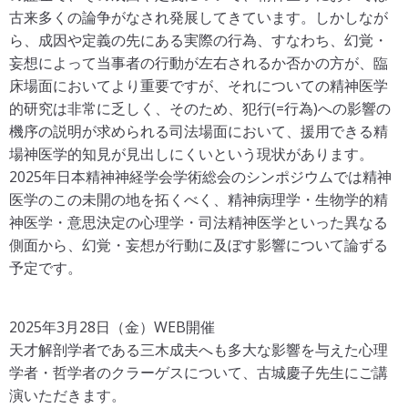
古来多くの論争がなされ発展してきています。しかしなが
ら、成因や定義の先にある実際の行為、すなわち、幻覚・
妄想によって当事者の行動が左右されるか否かの方が、臨
床場面においてより重要ですが、それについての精神医学
的研究は非常に乏しく、そのため、犯行(=行為)への影響の
機序の説明が求められる司法場面において、援用できる精
場神医学的知見が見出しにくいという現状があります。
2025年日本精神神経学会学術総会のシンポジウムでは精神
医学のこの未開の地を拓くべく、精神病理学・生物学的精
神医学・意思決定の心理学・司法精神医学といった異なる
側面から、幻覚・妄想が行動に及ぼす影響について論ずる
予定です。
2025年3月28日（金）WEB開催
天才解剖学者である三木成夫へも多大な影響を与えた心理
学者・哲学者のクラーゲスについて、古城慶子先生にご講
演いただきます。