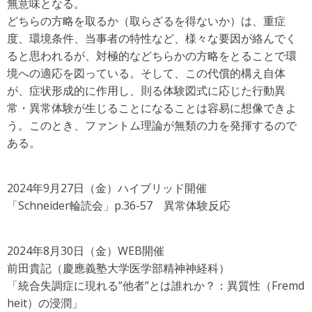
無意味となる。
どちらの方略を取るか（取らざるを得ないか）は、重症
度、環境条件、当事者の特性など、様々な要因が絡んでく
ると思われるが、対極的などちらかの方略をとることで環
境への適応を図っている。そして、この代償的構え自体
が、症状形成的に作用し、則る体験図式に応じた行動異
常・異常体験が生じることになることは容易に想像できよ
う。このとき、ファントム理論が無類の力を発揮するので
ある。
2024年9月27日（金）ハイブリッド開催
「Schneider輪読会」p.36-57 異常体験反応
2024年8月30日（金）WEB開催
前田貴記（慶應義塾大学医学部精神神経科）
「統合失調症に現れる”他者”とは誰れか？：異質性（Fremd
heit）の浸潤」