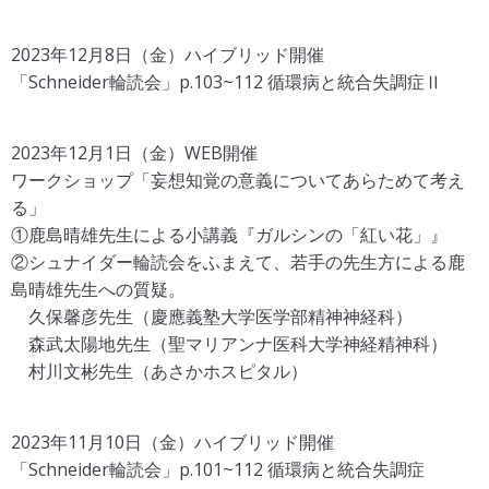
2023年12月8日（金）ハイブリッド開催
「Schneider輪読会」p.103~112 循環病と統合失調症Ⅱ
2023年12月1日（金）WEB開催
ワークショップ「妄想知覚の意義についてあらためて考え
る」
①鹿島晴雄先生による小講義『ガルシンの「紅い花」』
②シュナイダー輪読会をふまえて、若手の先生方による鹿
島晴雄先生への質疑。
久保馨彦先生（慶應義塾大学医学部精神神経科）
森武太陽地先生（聖マリアンナ医科大学神経精神科）
村川文彬先生（あさかホスピタル）
2023年11月10日（金）ハイブリッド開催
「Schneider輪読会」p.101~112 循環病と統合失調症