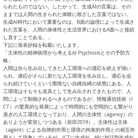
—“in aller Bescheidenheit”という表現をめぐって．精神
られたものではない。したがって、生成AIの言葉は、その
医学 58(6):528-531, 2016.
https://doi.org/10.11477/mf.1
ままでは人間の生きられた体験に根ざした言葉ではない。
405205185
生成AI時代において重要なのは、B面の論理によって生成さ
前田貴記, 沖村宰, 野原博：統合失調症におけるスペクト
れた言葉を、人間の身体性と生活世界におけるA面へと接続
ラムというメタファーの導入の意義と問題点．「精神医
し直すことである。」
学の基盤3：精神医学におけるスペクトラムの思想」, 学
下記に発表抄録を転載いたします。
樹書院, 104-112, 2016.
http://www.gakuju.com/?p=1128
「主体性の精神病理から考えるAI Psychosisとその予防方
前田貴記：主体性の精神医学－精神病理学と生物学とが
略」
重なるところ．精神医学 61 (5):507-515, 2019.
https://we
人間は自ら生み出してきた人工環境への適応を絶えず強い
bview.isho.jp/journal/detail/abs/10.11477/mf.14052058
られ、適応がさらに新たな人工環境を生み出し、適応を迫
27?searched=2
られ続けていくという際限ない自縄自縛の状態にある。人
前田貴記：“自我”体験の異常のとらえ方．精神科治療学 3
工環境はそもそも道具として生み出されてきたもので、人
8(4):421-426, 2023.
http://www.seiwa-pb.co.jp/search/b
間によって制御されるべきものであるが、情報通信技術（I
o01/bo0102/index.html
CT）の驚異的な発展によって時間的にも空間的にも繋がり
前田貴記：妄想知覚において現れる“他者”とは誰れか？：
過ぎの人工環境となっており、人間の主体性（agency）の
「異質性（Fremdheit）」の浸潤． 精神神経学雑誌127
ありようが変容しつつある（前田2019）。主体性は主体
(5); 327-332, 2025.
（agent）による自律的作用と環境の拘束的作用との相互作
前田貴記：ことば遣いの身体性の自覚：譚（ものがた
用として現象しているが、ICTに生成AI、特に対話型生成AI