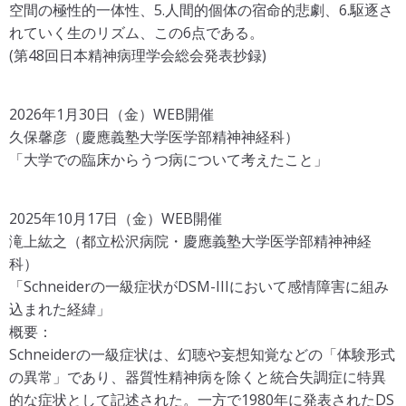
空間の極性的一体性、5.人間的個体の宿命的悲劇、6.駆逐さ
れていく生のリズム、この6点である。
(第48回日本精神病理学会総会発表抄録)
2026年1月30日（金）WEB開催
久保馨彦（慶應義塾大学医学部精神神経科）
「大学での臨床からうつ病について考えたこと」
2025年10月17日（金）WEB開催
滝上紘之（都立松沢病院・慶應義塾大学医学部精神神経
科）
「Schneiderの一級症状がDSM-IIIにおいて感情障害に組み
込まれた経緯」
概要：
Schneiderの一級症状は、幻聴や妄想知覚などの「体験形式
の異常」であり、器質性精神病を除くと統合失調症に特異
的な症状として記述された。一方で1980年に発表されたDS