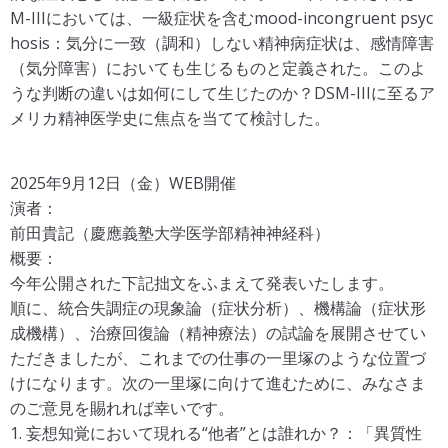
M-IIIにおいては、一級症状を含むmood-incongruent psyc
hosis：気分に一致（調和）しない精神病症状は、感情障害
（気分障害）においても生じるものと定義された。このよ
うな判断の違いは如何にして生じたのか？DSM-IIIに至るア
メリカ精神医学史に焦点を当てて検討した。
2025年9月12日（金）WEB開催
演者：
前田貴記（慶應義塾大学医学部精神神経科）
概要：
今年公開された下記拙文をふまえて発表いたします。
順に、統合失調症の現象論（症状分析）、機構論（症状形
成機構）、治療回復論（精神療法）の試論を展開させてい
ただきましたが、これまでの仕事の一里塚のような位置づ
けになります。次の一里塚に向けて進むために、みなさま
のご意見を賜れれば幸いです。
1. 妄想知覚において現れる“他者”とは誰れか？：「異質性