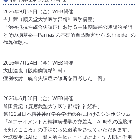
大森荘蔵：心身問題、その一答案. エピステーメー1979年
6+7月終刊号: 8-32, 1979. （大森荘蔵：「流れとよどみ―
2026年9月25日（金）WEB開催
哲学断章」, 産業図書, 1981. 所載）
吉川茜（順天堂大学医学部精神医学講座）
廣松渉：〈心‐身〉関係論への視角－意志行為論のための
「治療抵抗性統合失調症における主体感障害の時間的展開
管制．エピステーメー1979年6+7月終刊号: 33-76,1979.
とその脳基盤―Parnas の基礎的自己障害から Schneider の
（廣松渉：「身心問題」第3版, 青土社, 2008. 所載）
作為体験へ―
安永浩：分裂病の症状論．「現代精神医学体系」第十巻A
1(精神分裂病Ⅰa), 中山書店, 131-178, 1978.
2026年7月24日（金）WEB開催
安永浩：「精神の空間」から．「数学近未来」（森毅
大山達也（阪南病院精神科）
構成・演出）, 培風館, 169-198, 1986.
症例検討「統合失調症の診断を再考した一例」
井筒俊彦：コスモスとアンチコスモス.「コスモスとアン
チコスモス－東洋哲学のために－」（岩波文庫）所載
安永浩、木村敏、中井久夫（司会：内海健）：治療と理
2026年6月26日（金）WEB開催
論のあいだで－精神分裂病をめぐる三角測量（徹底討
前田貴記（慶應義塾大学医学部精神神経科）
議）．imago 2(6):74-109, 1991.
第122回日本精神神経学会学術総会におけるシンポジウム
鹿島晴雄：Pavlov, Ivan Petrovich－心理活動の客観的研
『AIアライメントと精神病理学の交差点－AI 時代の逸脱す
究．「続・精神医学を築いた人びと」（上巻）, ワールド
る知とこころ』の予演ならぬ復演をさせていただきます。
プランニング, 133-145, 1994.
対話型生成AIは、擬人的主体がことばによって人間に作用