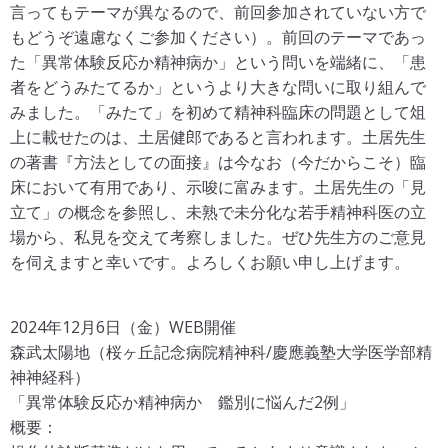
言ってもテーマが異なるので、前回参加されていない方で
もどうぞ遠慮なくご参加ください）。前回のテーマであっ
た「異常体験反応か精神病か」という問いを端緒に、「患
者をどうみたてるか」というより大きな問いに取り組んで
みました。「みたて」を初めて精神科臨床の問題として俎
上に載せたのは、土居健郎であると言われます。土居先生
の著書『方法としての面接』は今なお（今だからこそ）臨
床において有用であり、示唆に富みます。土居先生の「見
立て」の概念を参照し、未熟で未分化な若手精神科医の立
場から、私見を交えて考察しました。ぜひ先生方のご意見
を伺えますと幸いです。よろしくお願い申し上げます。
2024年12月6日（金）WEB開催
森武太陽地（桜ヶ丘記念病院精神科/慶應義塾大学医学部精
神神経科）
「異常体験反応か精神病か 鑑別に悩んだ2例」
概要：