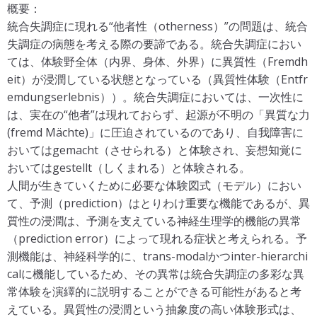
概要：
統合失調症に現れる“他者性（otherness）”の問題は、統合
失調症の病態を考える際の要諦である。統合失調症におい
ては、体験野全体（内界、身体、外界）に異質性（Fremdh
eit）が浸潤している状態となっている（異質性体験（Entfr
emdungserlebnis））。統合失調症においては、一次性に
は、実在の“他者”は現れておらず、起源が不明の「異質な力
(fremd Mächte)」に圧迫されているのであり、自我障害に
おいてはgemacht（させられる）と体験され、妄想知覚に
おいてはgestellt（しくまれる）と体験される。
人間が生きていくために必要な体験図式（モデル）におい
て、予測（prediction）はとりわけ重要な機能であるが、異
質性の浸潤は、予測を支えている神経生理学的機能の異常
（prediction error）によって現れる症状と考えられる。予
測機能は、神経科学的に、trans-modalかつinter-hierarchi
calに機能しているため、その異常は統合失調症の多彩な異
常体験を演繹的に説明することができる可能性があると考
えている。異質性の浸潤という抽象度の高い体験形式は、