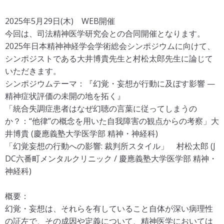
2025年5月29日(木) WEB開催
今回は、司法精神医学研究会との合同開催となります。
2025年日本精神神経学会学術総会シンポジウムに向けて、
シンポジストである大井博貴先生と村松太郎先生に論じて
いただきます。
シンポジウムテーマ：『幻覚・妄想が行動に及ぼす影響 —
精神症状評価の未開の地を拓く』
「統合失調症患者はなぜ幻聴の言葉に従ってしまうの
か？：“他律”の概念を用いた自我障害の観点からの考察」大
井博貴 (慶應義塾大学医学部 精神・神経科)
「幻覚妄想の行動への影響: 裁判所スタイル」 村松太郎 (J
DC六番町メンタルクリニック / 慶應義塾大学医学部 精神・
神経科)
概要：
幻覚・妄想は、それらを有していること自体が深い病理性
の証左で、その成因や定義について、精神医学においては