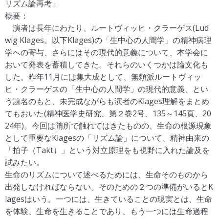
リズム論再考」
概要：
演者は長年にわたり、ルートヴィッヒ・クラーゲス(Lud
wig Klages。以下Klages)の「生中心の人間学」の精神病理
学への寄与、さらにはその現代的意義について、本学会に
おいて発表を蓄積してきた。それらのいくつかは論文化も
した。昨年11月には集大成として、無頼派ルートヴィッ
ヒ・クラーゲスの「生中心の人間学」の現代的意義、とい
う題名のもと、未完成ながらも演者のKlages理解をまとめ
てもおいた(精神医学史研究、第２巻2号、135～145頁、20
24年)。今回は隋所で触れてはきたものの、生命の根源現象
として重要なKlagesの「リズム論」について、精神由来の
「拍子（Takt）」という対立原理をも視野に入れた論及を
試みたい。
生命のリズムについて述べるためには、生命そのものから
出発しなければならない。そのための２つの準備がいるとK
lagesはいう。一つには、生きていることの現実とは、生命
を体験、生命を生きることであり、もう一つには生命過程