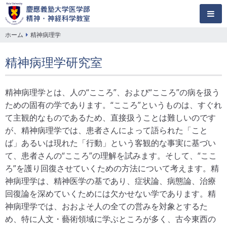
慶應義塾大
ホーム
精神病理学
学医学部
精神病理学研究室
精神・神経
精神病理学とは、人の“こころ”、および“こころ”の病を扱う
ための固有の学であります。“こころ”というものは、すぐれ
科学教室
て主観的なものであるため、直接扱うことは難しいのです
が、精神病理学では、患者さんによって語られた「こと
ば」あるいは現れた「行動」という客観的な事実に基づい
て、患者さんの“こころ”の理解を試みます。そして、“ここ
ろ”を護り回復させていくための方法について考えます。精
神病理学は、精神医学の基であり、症状論、病態論、治療
回復論を深めていくためには欠かせない学であります。精
神病理学では、おおよそ人の全ての営みを対象とするた
め、特に人文・藝術領域に学ぶところが多く、古今東西の