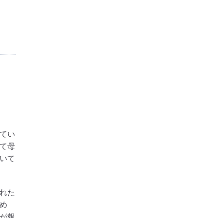
てい
て母
いて
れた
め
が報