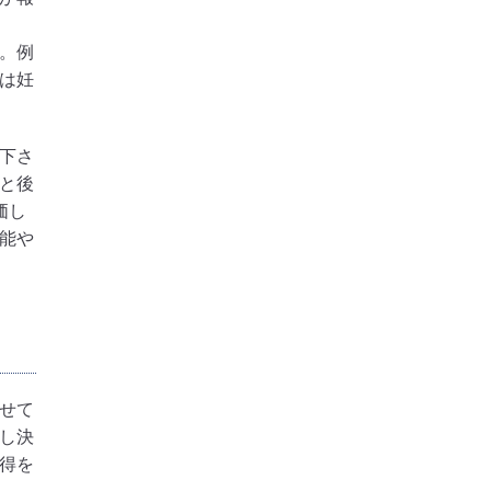
。例
は妊
下さ
と後
価し
能や
せて
し決
得を